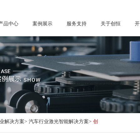
产品中心
案例展示
服务支持
关于创恒
开
业解决方案
>
汽车行业激光智能解决方案
>
创恒新能源电机铁芯