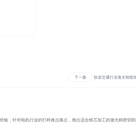
轨道交通行业激光智能
下一篇
经验，针对电机行业的打样难点痛点，推出适合铁芯加工的激光精密切割