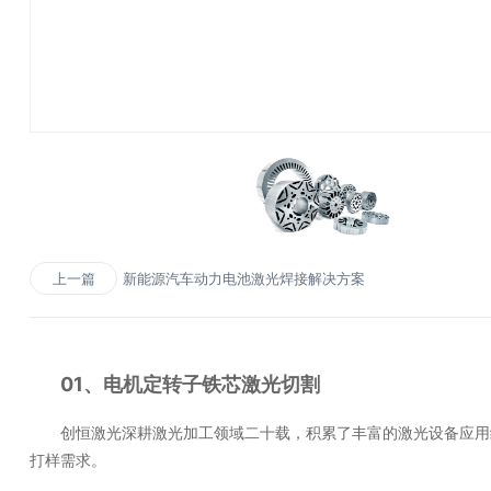
新能源汽车动力电池激光焊接解决方案
上一篇
01、电机定转子铁芯激光切割
创恒激光深耕激光加工领域二十载，积累了丰富的激光设备应用
打样需求。