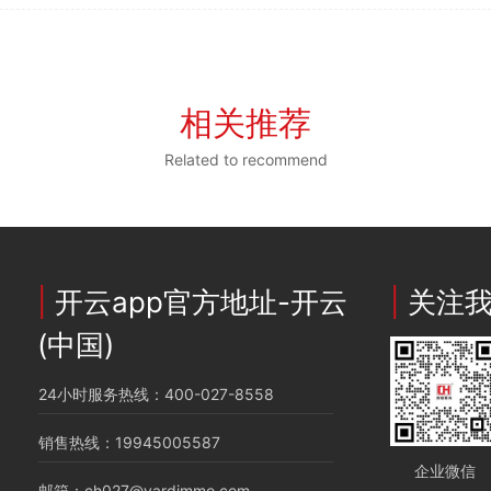
相关推荐
Related to recommend
|
开云app官方地址-开云
|
关注
(中国)
24小时服务热线：400-027-8558
销售热线：19945005587
企业微信
邮箱：ch027@yardimmo.com