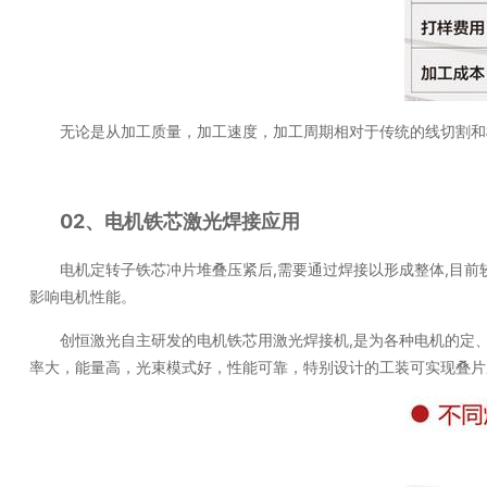
无论是从加工质量，加工速度，加工周期相对于传统的线切割和
02、电机铁芯激光焊接应用
电机定转子铁芯冲片堆叠压紧后,需要通过焊接以形成整体,目
影响电机性能。
创恒激光自主研发的电机铁芯用激光焊接机,是为各种电机的定
率大，能量高，光束模式好，性能可靠，特别设计的工装可实现叠片