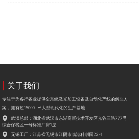
|
关于我们
专注于为各行各业提供全系统激光加工设备及自动化产线的解决方
案，拥有超15000+㎡大型现代化的生产基地
武汉总部：湖北省武汉市东湖高新技术开发区光谷三路777号
综合保税区一号标准厂房1层
无锡工厂：江苏省无锡市江阴市临港科创园23-1