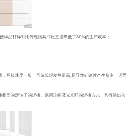
便样品打样对比传统模具冲压直接降低了80%的生产成本；
黑，焊接速度一般，且氩弧焊发热量高,易导致硅钢片产生形变，进而
和叠高的定转子的焊接。采用连续激光光纤的焊接方式，具有输出功