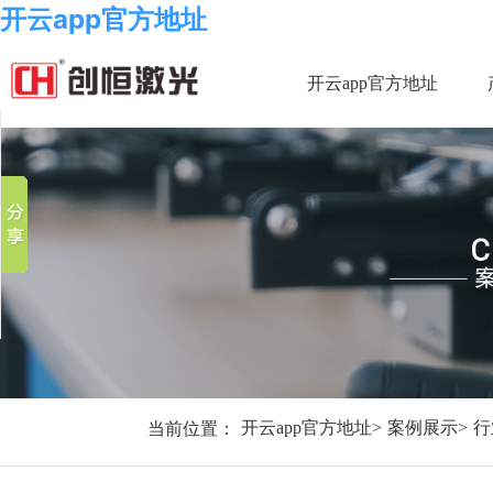
开云app官方地址
开云app官方地址
分享到
新浪微博
微信
百度贴吧
豆瓣
QQ好友
当前位置：
开云app官方地址
>
案例展示
>
行