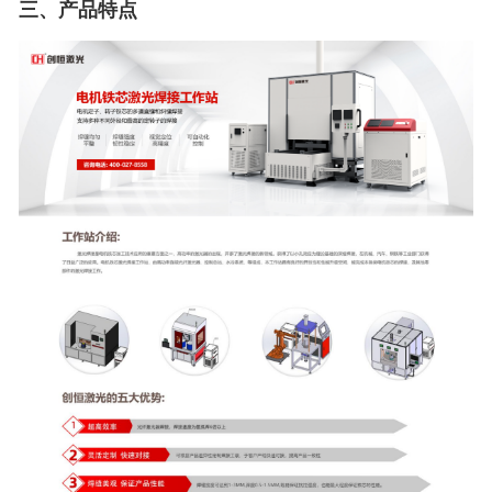
三、产品特点