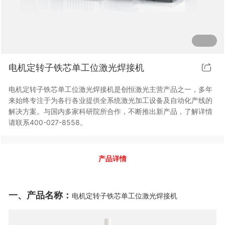
行业动态
EM-Smart 系列
创恒激光双头双工位铁芯激光焊接机
电机定转子铁芯快速打样加工服务
水暖洁具行业
新能源电机定转子铁芯激光焊接机
厨具五金行业
电机定转子铁芯单工位激光焊接机
创恒激光阀芯焊接工作站
包装赋码及标机
电机定转子铁芯单工位激光焊接机是创恒激光主营产品之一，多年
新能源汽车零配件激光焊接机
礼品定制
来始终专注于为各行各业提供全系统激光加工设备及自动化产线的
解决方案。与国内多家科研院所合作，不断推出新产品，了解详情
家电行业
请联系400-027-8558。
模具制造行业中激光加工设备解决方案
产品详情
低压电气行业
一、产品名称：
电机定转子铁芯单工位激光焊接机