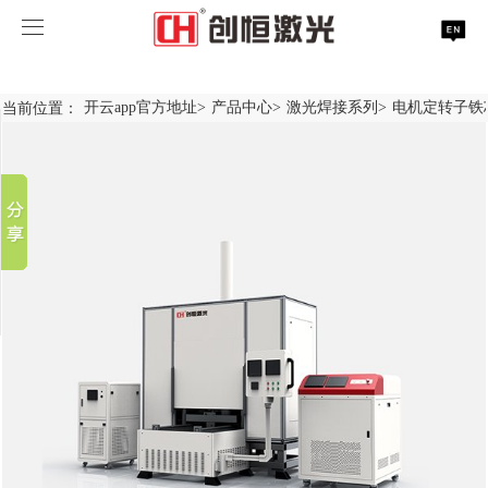
开云app官方地址
开云app官方地址
当前位置：
开云app官方地址
>
产品中心
>
激光焊接系列
>
电机定转子铁芯
分享到
产品中心
新浪微博
微信
案例展示
开云app官方地址-开云(中国)
百度贴吧
服务支持
激光切割系列
行业解决方案
光纤激光打标机
豆瓣
QQ好友
关于创恒
激光焊接系列
客户案例
紫外线激光打标机
精密激光切割机
汽车行业激光智能解决方案
开云app官方地址
激光智能生产线
创客说
走进创恒
CO2激光打标机
大幅激光切割机
创恒激光CX-CE-1500手持焊接机_激光焊接机
轨道交通行业激光智能加工解决方案
开云app官方地址-开云(中国)
激光清洗系列
科技创恒
开云app官方地址
在线飞行激光打标机
管材激光切割机
创恒激光机械手臂激光焊接机
新能源电机定子铁芯激光焊接产线
水泵风机行业
激光加工服务
加入创恒
展会活动
CX-3D系列激光打标机
电机定转子铁芯单工位激光焊接机
新能源电机转子铁芯自动检测压铆产线
创恒激光清洗机
眼镜行业