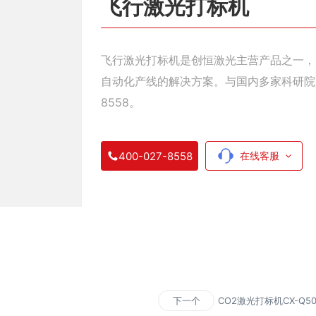
飞行激光打标机
飞行激光打标机是创恒激光主营产品之一，
自动化产线的解决方案。与国内多家科研院所
8558。
400-027-8558
在线客服
CO2激光打标机CX-Q5
下一个