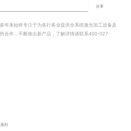
分享
多年来始终专注于为各行各业提供全系统激光加工设备及
合作，不断推出新产品，了解详情请联系400-027-
0系列