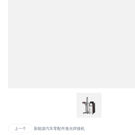
新能源汽车零配件激光焊接机
上一个