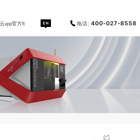
400-027-8558
电话:
云app官方地址
开云app官方地址-开云(中国)